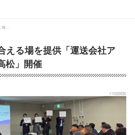
ドラEVER 物流ウィークリー, 物流ニュース - ワンロジ 本音で語り合える場を提供「運送会社アップデイト勉強会ｉｎ高松」開催｜ドライバー、トラッカーのための総合情報サイト【ドラエバー】
合える場を提供「運送会社ア
高松」開催
115回閲覧