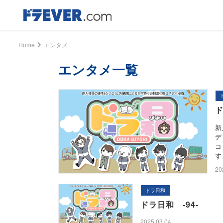
Home
エンタメ
エンタメ一覧
ド
新
デ
コ
す
20
ドラ日和
ドラ日和 -94-
2025.03.04