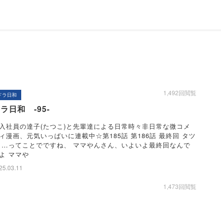
1,492回閲覧
ドラ日和
ラ日和 -95-
入社員の達子(たつこ)と先輩達による日常時々非日常な微コメ
ィ漫画、元気いっぱいに連載中☆第185話 第186話 最終回 タツ
 …ってことでですね、 ママやんさん、いよいよ最終回なんで
よ ママや
25.03.11
1,473回閲覧