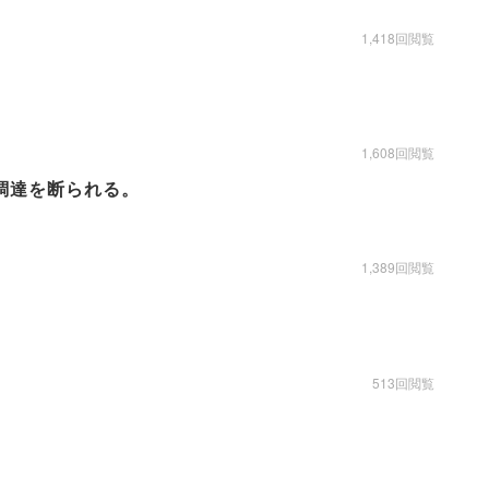
1,418回閲覧
1,608回閲覧
調達を断られる。
1,389回閲覧
513回閲覧