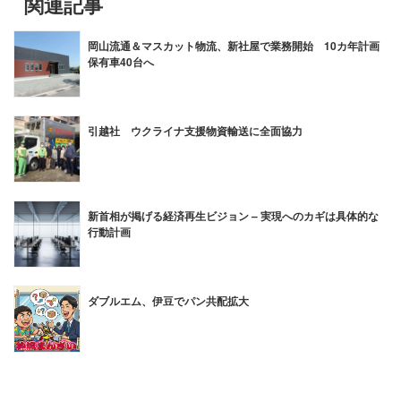
関連記事
岡山流通＆マスカット物流、新社屋で業務開始 10カ年計画
保有車40台へ
引越社 ウクライナ支援物資輸送に全面協力
新首相が掲げる経済再生ビジョン – 実現へのカギは具体的な
行動計画
ダブルエム、伊豆でパン共配拡大