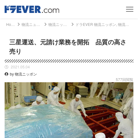
Home
物流ニュース
物流ニッポン
ドラEVER 物流ニッポン, 物流ニュース - 三星運送、元請け業務を開拓 品質の高さ売り｜ドライバー、トラッカーのための総合情報サイト【ドラエバー】
三星運送、元請け業務を開拓 品質の高さ
売り
2021.05.04
by 物流ニッポン
577回閲覧