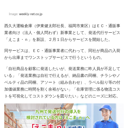
Image:
weekly-net.co.jp
西久大運輸倉庫（伊東健太郎社長、福岡市東区）はＥＣ・通販事
業者向け（法人・個人問わず）新事業として、発送代行サービス
「えこま・ｎ」を新設、２月１日からサービスを開始した。
同サービスは、ＥＣ・通販事業者に代わって、同社が商品の入荷
から出庫までワンストップサービスで行うというもの。
「自社商品を顧客に発送したいが、発送業務に昨人員が不足して
いる」「発送業務は自社で行えるが、納品書の同梱、チラシやノ
ベルティ品の同梱、アソート（組み合わせ）、ラベル貼り等の付
加価値業務に時間を割く余裕がない」「在庫管理に係る物流コス
トを可視化してコストダウンを図りたい」などのニーズに対応。