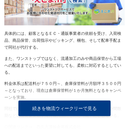
具体的には、顧客となるＥＣ・通販事業者の依頼を受け、入荷検
品、商品保管、出荷指示やピッキング、梱包、そして配車手配ま
で同社が代行する。
また、ワンストップではなく、流通加工のみや商品保管から工場
への配送までといった要望に対しても、柔軟に対応するとしてい
る。
料金体系は配送料が７５０円～、倉庫保管料が月額坪３５００円
～となっており、現在は倉庫保管料が１か月無料となるキャンペ
ーンを実施。
続きを物流ウィークリーで見る
同社では、「出荷件数やさまざまな荷姿をはじめ、繁忙期や閑散
期などの出荷量変動や海外輸入品にも対応可能」だとしている。
◎関連リンク→
西久大運輸倉庫株式会社