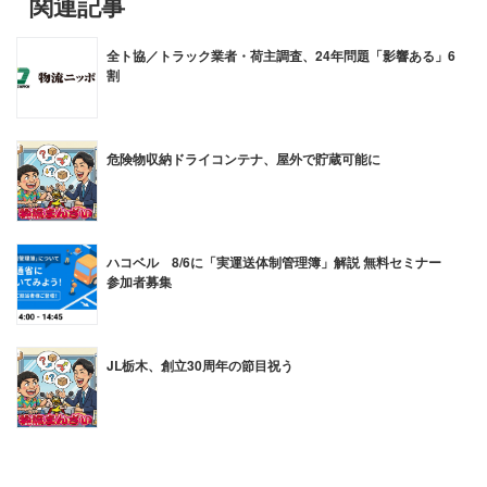
関連記事
全ト協／トラック業者・荷主調査、24年問題「影響ある」6
割
危険物収納ドライコンテナ、屋外で貯蔵可能に
ハコベル 8/6に「実運送体制管理簿」解説 無料セミナー
参加者募集
JL栃木、創立30周年の節目祝う