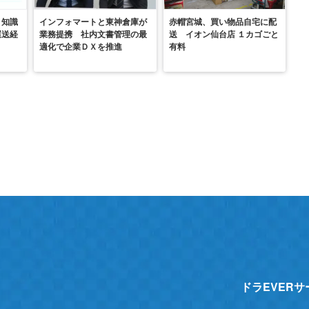
 知識
インフォマートと東神倉庫が
赤帽宮城、買い物品自宅に配
運送経
業務提携 社内文書管理の最
送 イオン仙台店 １カゴごと
適化で企業ＤＸを推進
有料
ドラEVER