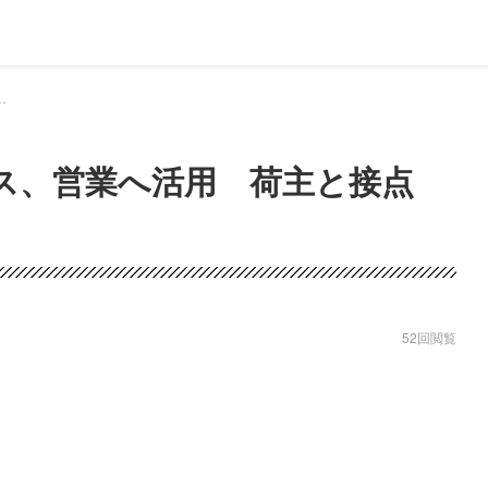
活用 荷主と接点増｜ドライバー、トラッカーのための総合情報サイト【ドラエバー】
ス、営業へ活用 荷主と接点
52回閲覧