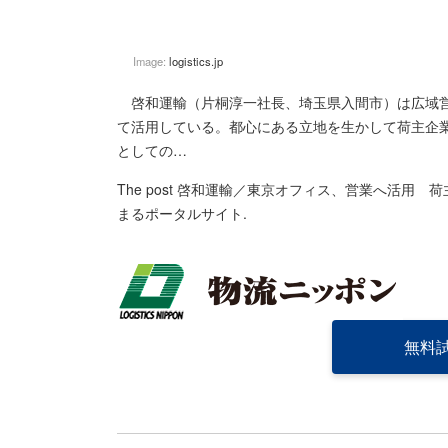
Image:
logistics.jp
啓和運輸（片桐淳一社長、埼玉県入間市）は広域営
て活用している。都心にある立地を生かして荷主企
としての…
The post
啓和運輸／東京オフィス、営業へ活用 荷
まるポータルサイト
.
無料