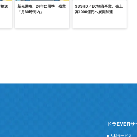
継輸送
新光運輸、24年に照準 残業
SBSHD／EC物流事業、売上
「月80時間内」
高1000億円へ展開加速
ドラEVER
■ 人材サービス