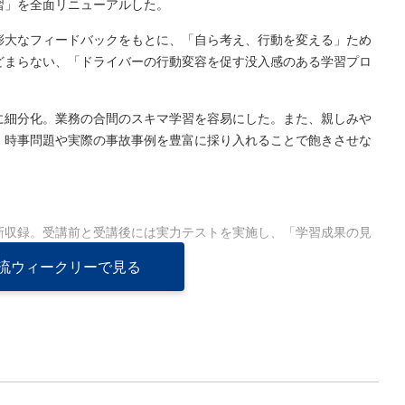
習」を全面リニューアルした。
膨大なフィードバックをもとに、「自ら考え、行動を変える」ため
どまらない、「ドライバーの行動変容を促す没入感のある学習プロ
に細分化。業務の合間のスキマ学習を容易にした。また、親しみや
、時事問題や実際の事故事例を豊富に採り入れることで飽きさせな
新収録。受講前と受講後には実力テストを実施し、「学習成果の見
流ウィークリーで見る