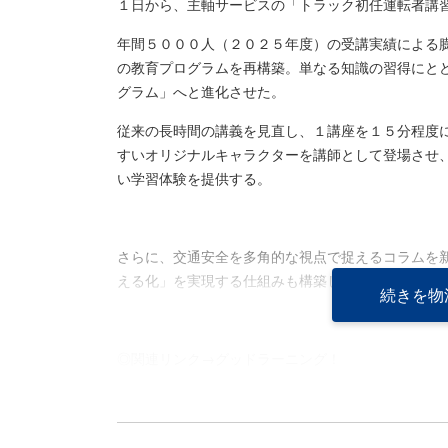
１日から、主軸サービスの「トラック初任運転者講
年間５０００人（２０２５年度）の受講実績による
の教育プログラムを再構築。単なる知識の習得にと
グラム」へと進化させた。
従来の長時間の講義を見直し、１講座を１５分程度
すいオリジナルキャラクターを講師として登場させ
い学習体験を提供する。
さらに、交通安全を多角的な視点で捉えるコラムを
える化」を実現する仕組みも構築している。
続きを物
◎関連リンク→
グッドラーニング！