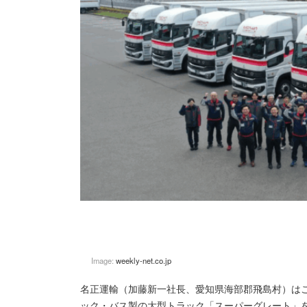
Image:
weekly-net.co.jp
名正運輸（加藤新一社長、愛知県海部郡飛島村）は
ック・バス製の大型トラック「スーパーグレート」