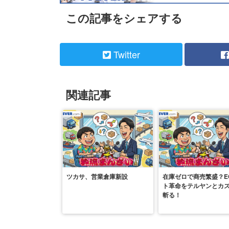
この記事をシェアする
Twitter
関連記事
ツカサ、営業倉庫新設
在庫ゼロで商売繁盛？E
ト革命をテルヤンとカ
斬る！