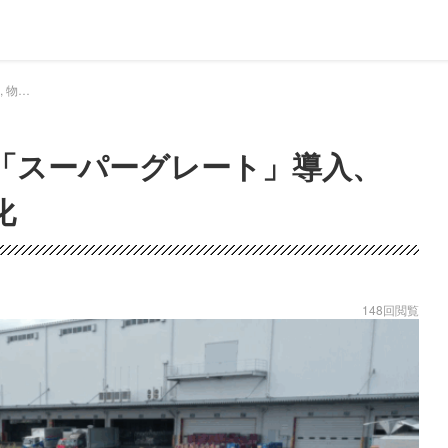
ドラEVER 物流ウィークリー, 物流ニュース - 名正運輸 三菱ふそう「スーパーグレート」導入、輸送力と環境対応を強化｜ドライバー、トラッカーのための総合情報サイト【ドラエバー】
「スーパーグレート」導入、
化
148回閲覧