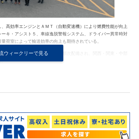
し、高効率エンジンとＡＭＴ（自動変速機）により燃費性能が向上
レーキ・アシスト５、車線逸脱警報システム、ドライバー異常時対
容量荷室によって輸送効率の向上も期待されている。
流ウィークリーで見る
、住之江営業所、前橋西営業所に順次配備され、関西・関東・中部
る。