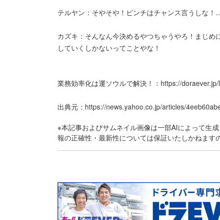
テルヤン：そやそや！ピンチはチャンス言うしな！
カズキ：そんなん今決めるやつちゃうやろ！まじめ
していくしかないってことやな！
業務効率化は運ソウルで解決！：
https://doraever.jp
出典元：
https://news.yahoo.co.jp/articles/4eeb6
※本記事およびサムネイル画像は一部AIによって生
報の正確性・最新性については保証いたしかねます