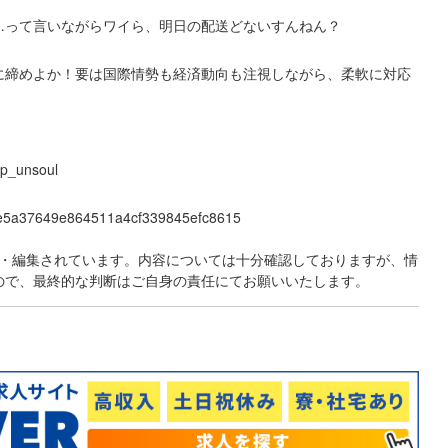
…って言いながらワイら、明日の配送どないすんねん？
に締めよか！要は国際情勢も経済動向も注視しながら、柔軟に対応
/lp_unsoul
0abe5a37649e864511a4cf339845efc8615
成・編集されています。内容については十分確認しておりますが、情
ので、最終的な判断はご自身の責任にてお願いいたします。