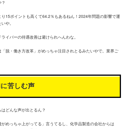
や？
15ポイントも高くて64.2％もあるねん！2024年問題の影響で運
たいや。
ドライバーの待遇改善は避けられへんわな。
は「脱・働き方改革」がめっちゃ注目されとるみたいやで。業界ご
加に苦しむ声
らはどんな声が出とるん？
費がめっちゃ上がってる」言うてるし、化学品製造の会社からは