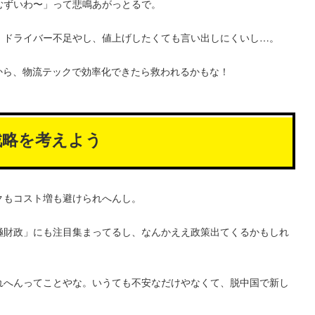
むずいわ〜」って悲鳴あがっとるで。
、ドライバー不足やし、値上げしたくても言い出しにくいし…。
から、物流テックで効率化できたら救われるかもな！
戦略を考えよう
クもコスト増も避けられへんし。
極財政」にも注目集まってるし、なんかええ政策出てくるかもしれ
れへんってことやな。いうても不安なだけやなくて、脱中国で新し