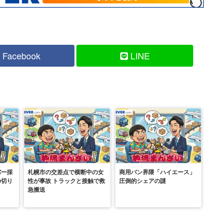
Facebook
LINE
バー採
札幌市の交差点で横断中の女
商用バン界隈「ハイエース」
の切り
性が事故 トラックと接触で救
圧倒的シェアの謎
急搬送