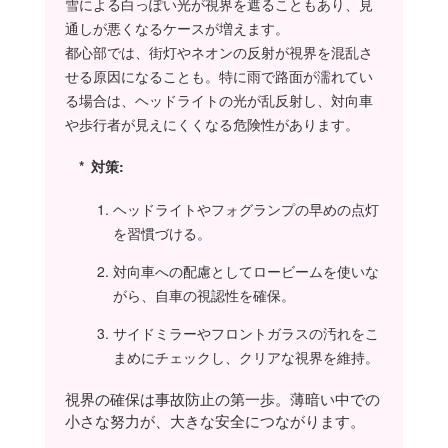
雪による白っぽい光が視界を遮ることもあり、見
ててよかったじゃないの
通しが悪くなるケースが増えます。
タツコ
都心部では、街灯やネオンの反射が視界を混乱さ
なんかコッチ向かっ
せる原因になることも。特に雨で路面が濡れてい
て喋ってると思って
近づいて窓開けた
る場合は、ヘッドライトの光が乱反射し、対向車
ら…
や歩行者が見えにくくなる危険性があります。
ママやん
対策:
どしたどした？
ヘッドライトやフォグランプの早めの点灯
タツコ
を習慣づける。
子供が運転してる〜
って言われたんです
よ！
対向車への配慮としてロービームを使いな
がら、自車の視認性を確保。
ママやん
ダハハハハハハハ!!!
サイドミラーやフロントガラスの汚れをこ
まめにチェックし、クリアな視界を維持。
タツコ
このガキ〜！って文
視界の確保は事故防止の第一歩。薄暗い中での
句言ったら、よそ見
すんな〜って返され
小さな努力が、大きな安全につながります。
て…