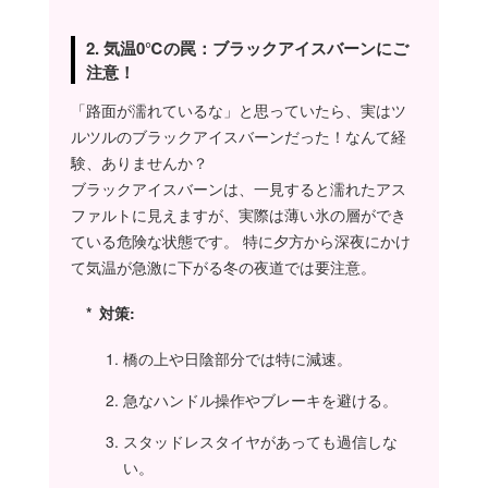
もうグウの音も出ね
ぇ〜っ！！チキショ
ーっ！
2. 気温0℃の罠：ブラックアイスバーンにご
注意！
ママやん
なんっちゅうか…そんな
「路面が濡れているな」と思っていたら、実はツ
ド正論返されちゃうと確
かに(笑)
ルツルのブラックアイスバーンだった！なんて経
験、ありませんか？
タツコ
ブラックアイスバーンは、一見すると濡れたアス
プライベートで見つ
ファルトに見えますが、実際は薄い氷の層ができ
けたらおしりぺんぺ
んの刑じゃ！
ている危険な状態です。 特に夕方から深夜にかけ
て気温が急激に下がる冬の夜道では要注意。
ママやん
だめよ！そんなことした
対策:
ら、アンタがホントの刑
罰を喰らうわよ！
橋の上や日陰部分では特に減速。
タツコ
急なハンドル操作やブレーキを避ける。
ヂギジョーッ!!!!!!!!
スタッドレスタイヤがあっても過信しな
い。