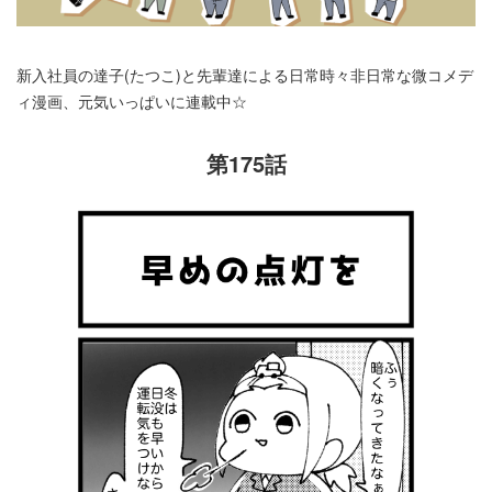
新入社員の達子(たつこ)と先輩達による日常時々非日常な微コメデ
ィ漫画、元気いっぱいに連載中☆
第175話