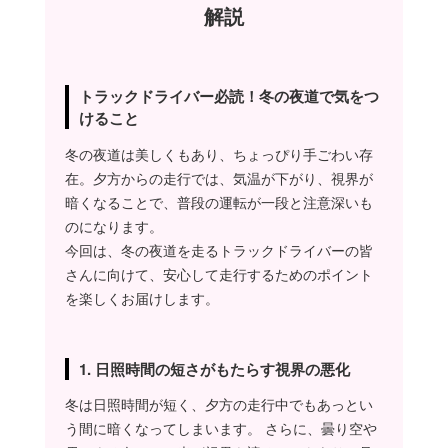
解説
やっぱり、何かあるじゃ
ないの！(笑)
タツコ
トラックドライバー必読！冬の夜道で気をつ
小学生の子らの下校
けること
時間なんかでも冬場
だと暗くなってるワ
ケじゃないですか。
冬の夜道は美しくもあり、ちょっぴり手ごわい存
目を凝らして注意し
在。夕方からの走行では、気温が下がり、視界が
て運転してたんです
よ。
暗くなることで、普段の運転が一段と注意深いも
のになります。
ママやん
今回は、冬の夜道を走るトラックドライバーの皆
良い心がけじゃないの。
さんに向けて、安心して走行するためのポイント
タツコ
を楽しくお届けします。
そしたら今日は案の
定、見えづらい場所
に二人組の小学生が
いて、事なきを得た
1. 日照時間の短さがもたらす視界の悪化
というかですね…
冬は日照時間が短く、夕方の走行中でもあっとい
ママやん
う間に暗くなってしまいます。 さらに、曇り空や
おぉ〜…ちゃんと注意し