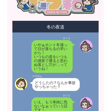
冬の夜道
タツコ
いやぁホント冬場っ
て日が落ちるの早い
から！
いつもの道をいつも
の感覚で通ると思わ
ぬ落とし穴が…って
いうね！
ママやん
どうしたの？なんか事故
やっちゃった？
タツコ
いえ、もう単純に危
ないなぁっていう話
です！