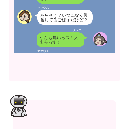
ママやん
あらそう？いつになく興
奮してるご様子だけど？
タツコ
なんも無いっス！大
丈夫っす！
ママやん
ふーん…。
タツコ
…。
ママやん
…。
タツコ
ママやんさんちょっ
と聞いてください
よ〜！
ママやん