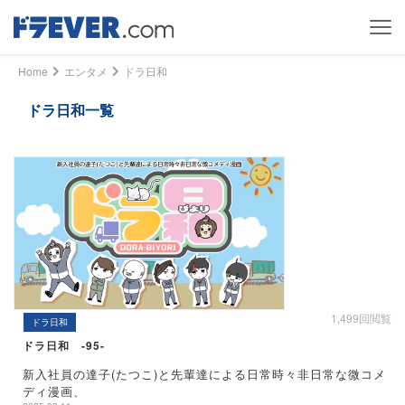
Home
エンタメ
ドラ日和
ドラ日和一覧
1,499回閲覧
ドラ日和
ドラ日和 -95-
新入社員の達子(たつこ)と先輩達による日常時々非日常な微コメ
ディ漫画、