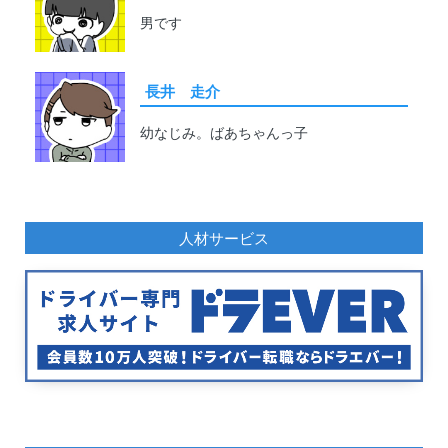
男です
長井 走介
幼なじみ。ばあちゃんっ子
人材サービス