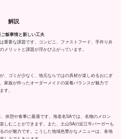
りが結構多くて、も
れが楽しみになって
!!
解説
ンス的に考えても…ま
、ほどほどにね
昼ご飯事情と新しい工夫
は重要な課題です。コンビニ、ファストフード、手作り弁
タツコ
のメリットと課題が浮かび上がっています。
しても、ウチの会社
は配送先がある程度
てるから、コンビニ
ュー巡ってっても…
コは時々考えますよ
が、ゴミが少なく、地元ならではの具材が楽しめるおにぎ
長距離トラックのド
、家族が作ったオーダーメイドの栄養バランスが魅力で
ーさんは憧れちゃう
ます。
あくまでも食事の部分
は、休憩や食事に最適です。海老名SAでは、名物のメロン
よ…そういうの….
楽しむことができます。また、土山SAの近江牛バーガーも
るのが魅力です。こうした地域色豊かなメニューは、各地
タツコ
サービスエリアに仕
楽しみでもあります。