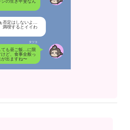
チシの生き甲斐なん
ぁ否定はしないよ…
、満喫するとイイわ
タツコ
しても昼ご飯…に限
すけど、食事全般っ
性が出ますね〜
場はお弁当勢が多いよ
るけど、それぞれのお
つとってもみんな個性
面白いわよね。
タツコ
の場合は…コンビニ
めっスけど…
それぞれコンビニご
メニューなんかの移