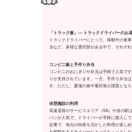
り変わ
はやそ
ますね〜
ママやん
栄養バラ
ぁホント
「トラック飯」— トラックドライバーのお
トラックドライバーにとって、移動中の食事
当など、多様な選択肢がある中で、それぞれ
それに
の場合
決まっ
新メニ
コンビニ飯と手作り弁当
ってト
コンビニのおにぎりや弁当は手軽で人気です
ね。
やっぱ
りが支持されています。一方、手作り弁当は
ライバ
す。ただし、夏場の食中毒対策が課題となり
なぁ〜
ママやん
休憩施設の利用
アンタ、
だけで…
高速道路のサービスエリア（SA）や道の駅
よくない
パンが人気で、ドライバーが手軽に購入して
定番で、地元の特産を活かした料理が楽しめ
色んな
を移動するドライバーにとってちょっとした