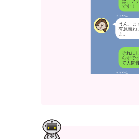
は、ア
です！
ママやん
うん、ま
有意義ね
よ。
それに
らずで
て人間
ママやん
そうね〜
ウチの職
うに感じ
弁当ひと
が出てて
アチシ
率が高
でも各
との新