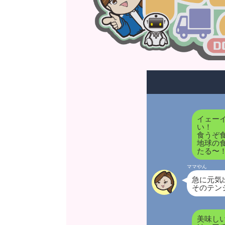
イェー
い！
食うぞ
地球の
たる〜
ママやん
急に元気
そのテン
美味し