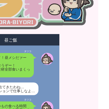
昼ご飯
タツコ
イ！昼メシだァー
食うぞー！
食材全部食いまくっ
！
出てきたわね…
ションで仕事しなよ…
タツコ
いもの食べる時間