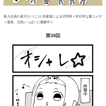
新入社員の達子(たつこ)と先輩達による日常時々非日常な微コメデ
ィ漫画、元気いっぱいに連載中☆
第39話