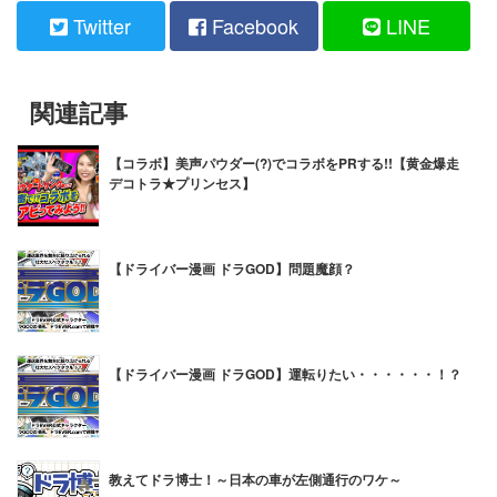
Twitter
Facebook
LINE
関連記事
【コラボ】美声パウダー(?)でコラボをPRする!!【黄金爆走
デコトラ★プリンセス】
【ドライバー漫画 ドラGOD】問題魔顔？
【ドライバー漫画 ドラGOD】運転りたい・・・・・・！？
教えてドラ博士！～日本の車が左側通行のワケ～