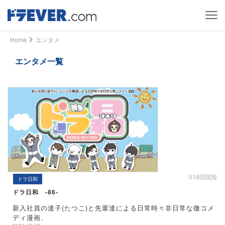
Home
エンタメ
エンタメ一覧
518回閲覧
ドラ日和
ドラ日和 -86-
新入社員の達子(たつこ)と先輩達による日常時々非日常な微コメ
ディ漫画、