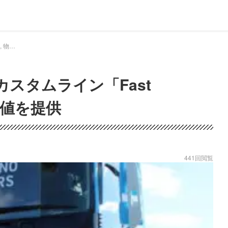
ドラEVER 物流ウィークリー, 物流ニュース - ヨシノ自動車 独自のカスタムライン「Fast Elefant」でさらなる価値を提供｜ドライバー、トラッカーのための総合情報サイト【ドラエバー】
スタムライン「Fast
価値を提供
441回閲覧