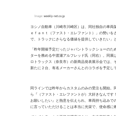
Image:
weekly-net.co.jp
ヨシノ自動車（川崎市川崎区）は、同社独自の車両
ｅｆａｎｔ（ファスト・エレファント）」の勢いを
で、トラックにさらなる価値を提供していきたい」
「昨年開催予定だったジャパントラックショーのた
ターを務める中渡瀬アルフレッド氏（同右）。同展
ロトラックス（奈良市）の新商品発表展示会では、
新たに２台、有名メーカーさんとのコラボを予定し
同ラインでは昨年からカスタムのみの受注も開始。
ら『（ファスト・エレファントが）大好きなんです
お願いしたい』と熱意を伝えられ、車両持ち込みで
に言っていただけることは本当に光栄で、使命感に