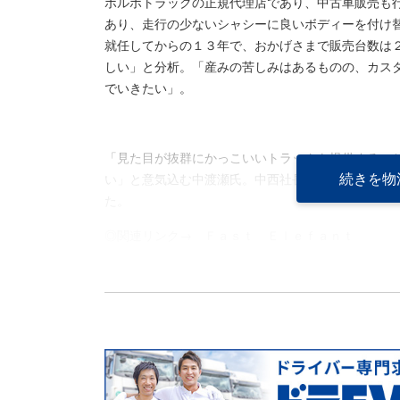
ボルボトラックの正規代理店であり、中古車販売も
あり、走行の少ないシャシーに良いボディーを付け
就任してからの１３年で、おかげさまで販売台数は
しい」と分析。「産みの苦しみはあるものの、カス
でいきたい」。
「見た目が抜群にかっこいいトラックを提供するこ
続きを物
い」と意気込む中渡瀬氏。中西社長も、「ファスト
た。
◎関連リンク→
Ｆａｓｔ Ｅｌｅｆａｎｔ