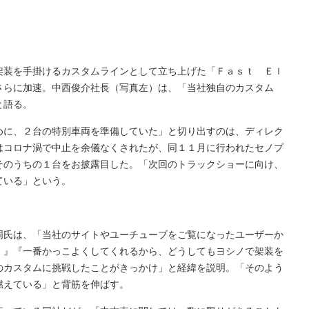
架装を手掛けるカスタムラインとして立ち上げた「Ｆａｓｔ Ｅｌ
さらに加速。中西俊介社長（写真左）は、「当社独自のカスタム
と語る。
めに、２台の特別車両を準備していた」と切り出すのは、ディレク
はコロナ渦で中止を余儀なくされたが、同１１月に行われたセノプ
そのうちの１台をお披露目した。「次回のトラックショーに向け、
ている」という。
同氏は、「当社のサイトやユーチューブをご覧になったユーザーか
！』『一番かっこよくしてくれるから、どうしてもヨシノで架装を
のカスタムに挑戦したことがきっかけ」と経緯を説明。「そのよう
燃えている」と背筋を伸ばす。