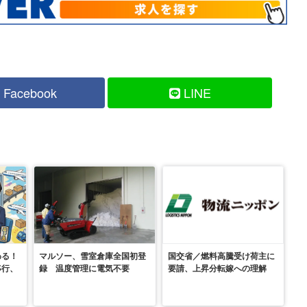
Facebook
LINE
わる！
マルソー、雪室倉庫全国初登
国交省／燃料高騰受け荷主に
移行、
録 温度管理に電気不要
要請、上昇分転嫁への理解