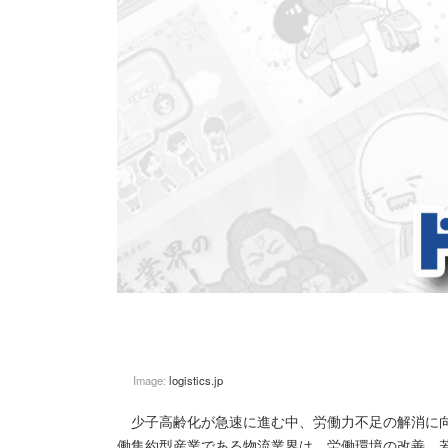
Image:
logistics.jp
少子高齢化が急速に進む中、労働力不足の解消に向
働集約型産業である物流業界は、労働環境の改善、