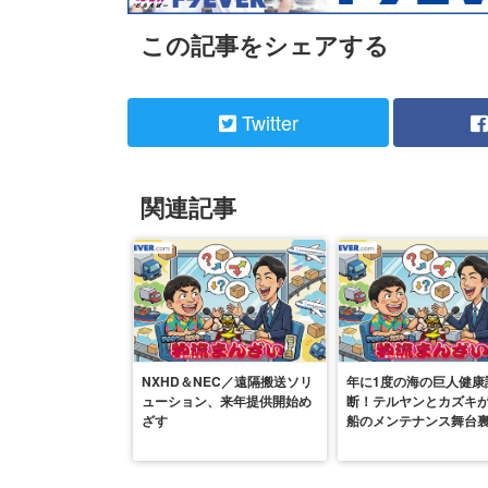
この記事をシェアする
Twitter
関連記事
NXHD＆NEC／遠隔搬送ソリ
年に1度の海の巨人健康
ューション、来年提供開始め
断！テルヤンとカズキ
ざす
船のメンテナンス舞台