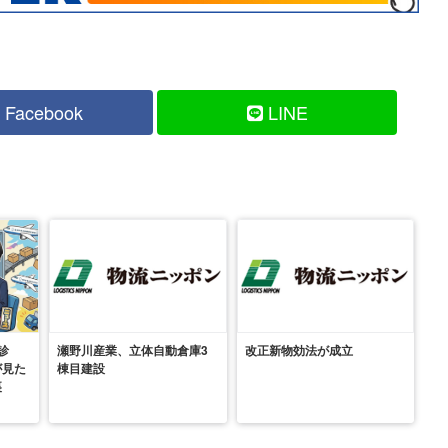
Facebook
LINE
診
瀬野川産業、立体自動倉庫3
改正新物効法が成立
が見た
棟目建設
裏