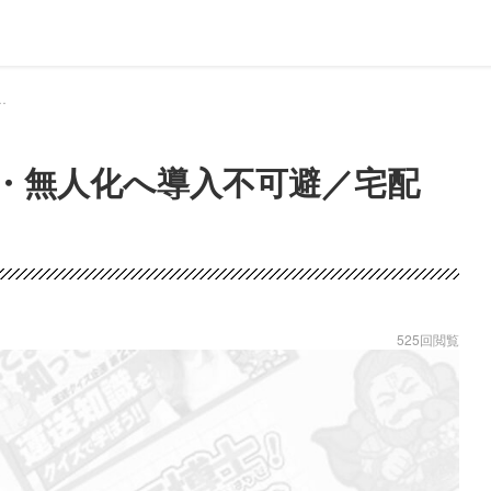
不可避／宅配ロボ＆ドローン｜ドライバー、トラッカーのための総合情報サイト【ドラエバー】
動・無人化へ導入不可避／宅配
525回閲覧