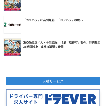
「カスハラ」社会問題化、「ロジハラ」根絶へ
道交法改正／大・中型免許、19歳「取得可」要件、特例教習
36時限以上 違反は講習９時間
人材サービス