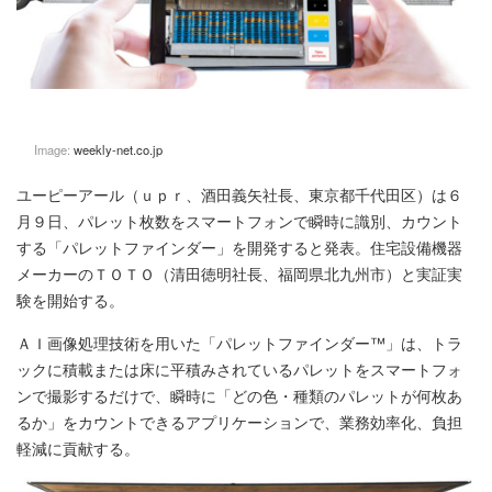
Image:
weekly-net.co.jp
ユーピーアール（ｕｐｒ、酒田義矢社長、東京都千代田区）は６
月９日、パレット枚数をスマートフォンで瞬時に識別、カウント
する「パレットファインダー」を開発すると発表。住宅設備機器
メーカーのＴＯＴＯ（清田徳明社長、福岡県北九州市）と実証実
験を開始する。
ＡＩ画像処理技術を用いた「パレットファインダー™」は、トラ
ックに積載または床に平積みされているパレットをスマートフォ
ンで撮影するだけで、瞬時に「どの色・種類のパレットが何枚あ
るか」をカウントできるアプリケーションで、業務効率化、負担
軽減に貢献する。