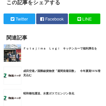
この記事をシェアする
Twitter
Facebook
LINE
関連記事
Ｆｕｔａｊｉｍａ Ｌｏｇｉ キッチンカーで福利厚生を
成田空港／国際線貨物便「週間発着回数」 今年夏期14％増
見込む
昭和梱包運送、水素ガスでエンジン良化