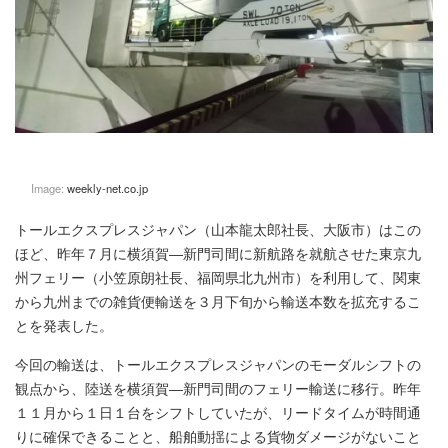
Image:
weekly-net.co.jp
トールエクスプレスジャパン（山本龍太郎社長、大阪市）はこの
ほど、昨年７月に横須賀―新門司間に新航路を就航させた東京九
州フェリー（小笠原朗社長、福岡県北九州市）を利用して、関東
から九州までの雑貨便輸送を３月下旬から輸送本数を拡充するこ
とを発表した。
今回の輸送は、トールエクスプレスジャパンのモーダルシフトの
観点から、陸送を横須賀―新門司間のフェリー輸送に移行。昨年
１１月から１日１台をシフトしていたが、リードタイムが時間通
りに確保できることと、船舶動揺による貨物ダメージがないこと