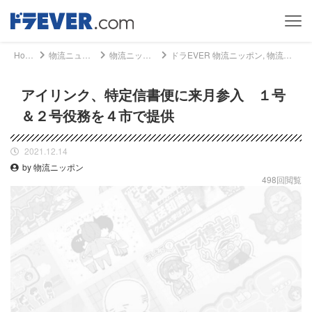
Home
物流ニュース
物流ニッポン
ドラEVER 物流ニッポン, 物流ニュース - アイリンク、特定信書便に来月参入 １号＆２号役務を４市で提供｜ドライバー、トラッカーのための総合情報サイト【ドラエバー】
アイリンク、特定信書便に来月参入 １号
＆２号役務を４市で提供
2021.12.14
by 物流ニッポン
498回閲覧