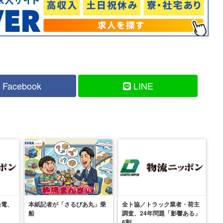
Facebook
LINE
発電、
本紙記者が「さるびあ丸」乗
全ト協／トラック業者・荷主
船
調査、24年問題「影響ある」
6割