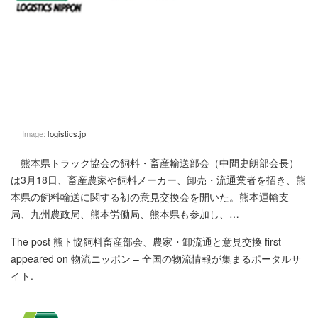
Image:
logistics.jp
熊本県トラック協会の飼料・畜産輸送部会（中間史朗部会長）
は3月18日、畜産農家や飼料メーカー、卸売・流通業者を招き、熊
本県の飼料輸送に関する初の意見交換会を開いた。熊本運輸支
局、九州農政局、熊本労働局、熊本県も参加し、…
The post
熊ト協飼料畜産部会、農家・卸流通と意見交換
first
appeared on
物流ニッポン – 全国の物流情報が集まるポータルサ
イト
.