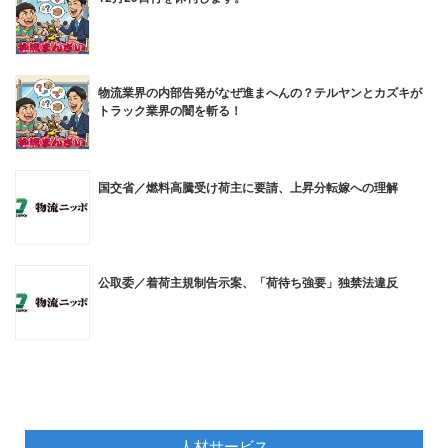
物流業界の内部告発がなぜ進まへんの？テルヤンとカズキが
トラック業界の闇を斬る！
国交省／燃料高騰受け荷主に要請、上昇分転嫁への理解
公取委／着荷主規制告示案、「荷待ち強要」独禁法違反
人材サービス