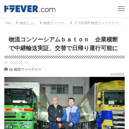
Home
物流ニュース
物流ウィークリー
ドラEVER 物流ウィークリー, 物流ニュース - 物流コンソーシアムｂａｔｏｎ 企業横断で中継輸送実証、交替で日帰り運行可能に｜ドライバー、トラッカーのための総合情報サイト【ドラエバー】
物流コンソーシアムｂａｔｏｎ 企業横断
で中継輸送実証、交替で日帰り運行可能に
2026.05.14
by 物流ウィークリー
99回閲覧