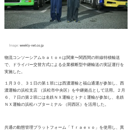
Image:
weekly-net.co.jp
物流コンソーシアムｂａｔｏｎは関東〜関西間の幹線特積輸送
で、ドライバー交替方式による企業横断型中継輸送の実証運行を
実施した。
１月３０、３１日の第１班には西濃運輸と福山通運が参加し、西
濃運輸の浜松支店 （浜松市中央区）を中継拠点として活用。２月
６、７日の第２班には名鉄ＮＸ運輸とトナミ運輸が参加し、名鉄
ＮＸ運輸の浜松ハブターミナル （同西区）を活用した。
共通の動態管理プラットフォーム「Ｔｒａｅｖｏ」を使用し、異