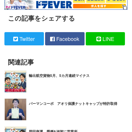
この記事をシェアする
Twitter
Facebook
LINE
関連記事
輸出航空貨物5月、5カ月連続マイナス
パーマンコーポ アオリ保護ナットキャップが特許取得
岡田商運、愛媛&滋賀に営業所