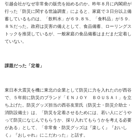
引越会社がなぜ非常食の販売を始めるのか。昨年８月に内閣府が
行った「防災に関する世論調査」によると、家庭で３日分以上備
蓄しているものは、「飲料水」が６９.８％、「食料品」が５９.
８％だった。政府は災害の備えとして、食品備蓄、ローリングス
トックを推奨しているが、一般家庭の食品備蓄はまだまだ定着し
ていない。
課題だった「定着」
東日本大震災を機に東北の企業として防災に力を入れたのが西谷
で、５年前に防災のブランド「ＥＮＪＯＹ ＢＯＵＳＡＩ」を立
ち上げた。防災グッズ担当の西谷友里氏（防災士・防災介助士・
消防設備士）は、「防災を定着させるためには、若い人にどうや
って防災になじんでもらうか、採り入れてもらうかを考える必要
がある」として、「非常食・防災グッズは『楽しく』『おいし
く』『おしゃれ』にこだわった」と話す。