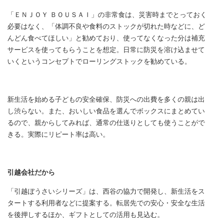
「ＥＮＪＯＹ ＢＯＵＳＡＩ」の非常食は、災害時までとっておく
必要はなく、「体調不良や食料のストックが切れた時などに、ど
んどん食べてほしい」と勧めており、使ってなくなった分は補充
サービスを使ってもらうことを想定。日常に防災を溶け込ませて
いくというコンセプトでローリングストックを勧めている。
新生活を始める子どもの安全確保、防災への出費を多くの親は出
し渋らない。また、おいしい食品を選んでボックスにまとめてい
るので、親からしてみれば、通常の仕送りとしても使うことがで
きる。実際にリピート率は高い。
引越会社だから
「引越ぼうさいシリーズ」は、西谷の協力で開発し、新生活をス
タートする利用者などに提案する。転居先での安心・安全な生活
を後押しするほか、ギフトとしての活用も見込む。