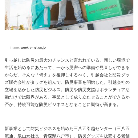
Image:
weekly-net.co.jp
引っ越しは防災の最大のチャンスと言われている。新しい環境で
生活を始めるにあたって、一から災害への準備や見直しができる
からだ。そんな「備え」を後押しするべく、引越会社と防災グッ
ズ販売会社がタッグを組んで、防災事業を開始した。引越会社の
立場を活かした防災ビジネス。防災や防災支援はボランティア活
動だけでは限界がある。事業として成り立たせることができるか
否か、持続可能な防災ビジネスとなることに期待が高まる。
新事業として防災ビジネスを始めた三八五引越センター（三八五
流通、泉山元社長、青森県八戸市）。防災グッズを販売する老舗