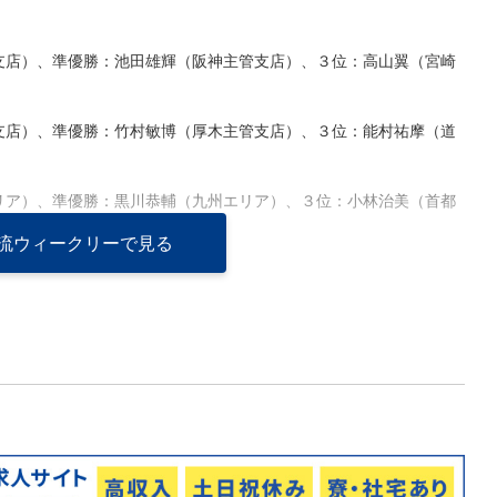
支店）、準優勝：池田雄輝（阪神主管支店）、３位：高山翼（宮崎
支店）、準優勝：竹村敏博（厚木主管支店）、３位：能村祐摩（道
リア）、準優勝：黒川恭輔（九州エリア）、３位：小林治美（首都
流ウィークリーで見る