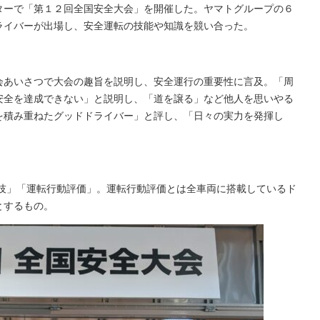
ターで「第１２回全国安全大会」を開催した。ヤマトグループの６
ライバーが出場し、安全運転の技能や知識を競い合った。
会あいさつで大会の趣旨を説明し、安全運行の重要性に言及。「周
安全を達成できない」と説明し、「道を譲る」など他人を思いやる
を積み重ねたグッドドライバー」と評し、「日々の実力を発揮し
実技」「運転行動評価」。運転行動評価とは全車両に搭載しているド
とするもの。