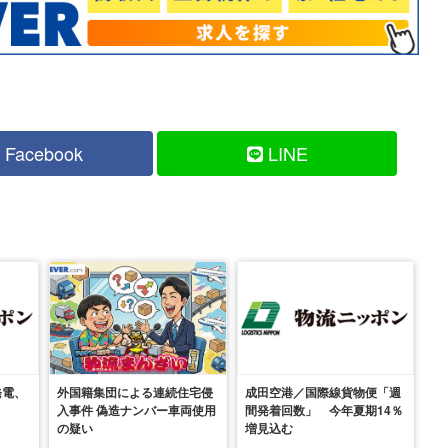
Facebook
LINE
発電、
外国籍集団による連続住宅侵
成田空港／国際線貨物便「週
入事件 偽造ナンバー車両使用
間発着回数」 今年夏期14％
の疑い
増見込む