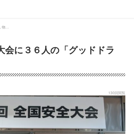
ドラEVER 物流ウィークリー, 物流ニュース - ヤマト運輸 全国安全大会に３６人の「グッドドライバー」参加｜ドライバー、トラッカーのための総合情報サイト【ドラエバー】
大会に３６人の「グッドドラ
130回閲覧