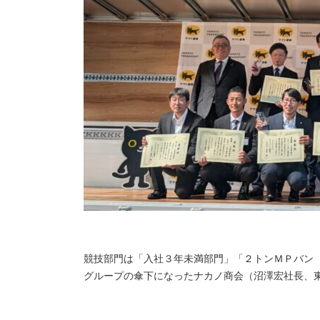
競技部門は「入社３年未満部門」「２トンＭＰバン
グループの傘下になったナカノ商会（沼澤宏社長、