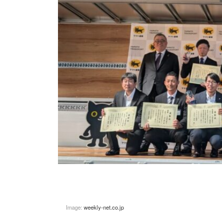
Image:
weekly-net.co.jp