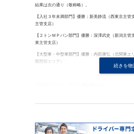
結果は次の通り（敬称略）。
【入社３年未満部門】優勝：新美静流（西東京主管
主管支店）
【２トンＭＰバン部門】優勝：深澤武史（新潟主管
東主管支店）
【大型車・中型車部門】優勝：内田康弘（北関東エ
圏西部エリア）
続きを物
◎関連リンク→
ヤマト運輸株式会社