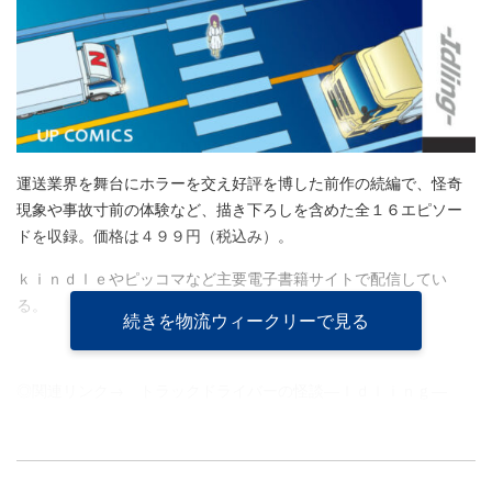
運送業界を舞台にホラーを交え好評を博した前作の続編で、怪奇
現象や事故寸前の体験など、描き下ろしを含めた全１６エピソー
ドを収録。価格は４９９円（税込み）。
ｋｉｎｄｌｅやピッコマなど主要電子書籍サイトで配信してい
る。
続きを物流ウィークリーで見る
◎関連リンク→
トラックドライバーの怪談―Ｉｄｌｉｎｇ―