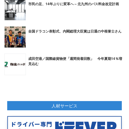
市民の足、14年ぶりに変革へ – 北九州のバス料金改定計画
全国ドラコン表彰式、内閣総理大臣賞は日通の中根誉士さん
成田空港／国際線貨物便「週間発着回数」 今年夏期14％増
見込む
人材サービス