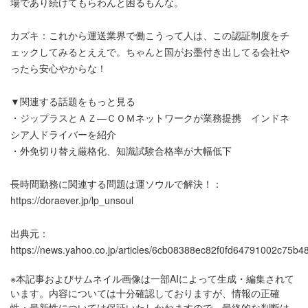
場であり続けてもらわんと困るもんな。
カズキ：これから運送業界で働こうって人は、この認証制度をチ
ェックしてみるとええで。ちゃんと国がお墨付き出してる会社や
ったら安心やからな！
▼関連する話題をもっと見る
・
ジップラスとＡＺ―ＣＯＭネットワークが業務提携 インドネ
シア人ドライバーを紹介
・
外免切り替え厳格化、知識試験合格率が大幅低下
長時間勤務に関連する問題は運ソウルで解決！：
https://doraever.jp/lp_unsoul
出典元：
https://news.yahoo.co.jp/articles/6cb08388ec82f0fd64791002c75b4
※本記事およびサムネイル画像は一部AIによって生成・編集されて
います。内容については十分確認しておりますが、情報の正確
性・最新性については保証いたしかねますので、最終的な判断は