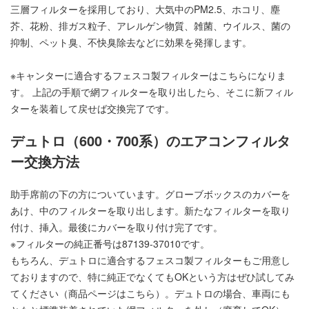
三層フィルターを採用しており、大気中のPM2.5、ホコリ、塵
芥、花粉、排ガス粒子、アレルゲン物質、雑菌、ウイルス、菌の
抑制、ペット臭、不快臭除去などに効果を発揮します。
※キャンターに適合するフェスコ製フィルターは
こちら
になりま
す。 上記の手順で網フィルターを取り出したら、そこに新フィル
ターを装着して戻せば交換完了です。
デュトロ（600・700系）のエアコンフィルタ
ー交換方法
助手席前の下の方についています。グローブボックスのカバーを
あけ、中のフィルターを取り出します。新たなフィルターを取り
付け、挿入。最後にカバーを取り付け完了です。
※フィルターの純正番号は87139-37010です。
もちろん、デュトロに適合するフェスコ製フィルターもご用意し
ておりますので、特に純正でなくてもOKという方はぜひ試してみ
てください（商品ページは
こちら
）。デュトロの場合、車両にも