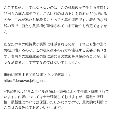
ここで見落としてはならないのは、この税制改革で生じる年間1.5
兆円もの歳入減少です。この巨額の財源不足を政府がどう埋める
のか—これが私たち納税者にとっての真の問題です。表面的な減
税の裏で、新たな負担増が準備されている可能性も否定できませ
ん。
あなたの車の維持費が実際に軽減されるのか、それとも別の形で
負担が増えるのか。この税制改革の行方を注視する必要がありま
す。表向きの減税政策の陰に潜む真の意図を見極めることが、賢
明な消費者として重要なのではないでしょうか。
車輛に関連する問題は運ソウルで解決！：
https://doraever.jp/lp_unsoul
※本記事およびサムネイル画像は一部AIによって生成・編集されて
います。内容については十分確認しておりますが、情報の正確
性・最新性については保証いたしかねますので、最終的な判断は
ご自身の責任にてお願いいたします。