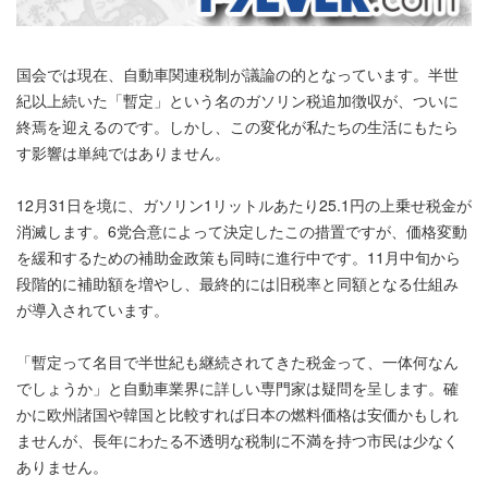
国会では現在、自動車関連税制が議論の的となっています。半世
紀以上続いた「暫定」という名のガソリン税追加徴収が、ついに
終焉を迎えるのです。しかし、この変化が私たちの生活にもたら
す影響は単純ではありません。
12月31日を境に、ガソリン1リットルあたり25.1円の上乗せ税金が
消滅します。6党合意によって決定したこの措置ですが、価格変動
を緩和するための補助金政策も同時に進行中です。11月中旬から
段階的に補助額を増やし、最終的には旧税率と同額となる仕組み
が導入されています。
「暫定って名目で半世紀も継続されてきた税金って、一体何なん
でしょうか」と自動車業界に詳しい専門家は疑問を呈します。確
かに欧州諸国や韓国と比較すれば日本の燃料価格は安価かもしれ
ませんが、長年にわたる不透明な税制に不満を持つ市民は少なく
ありません。