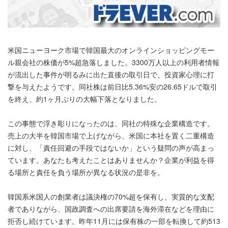
米国ニューヨーク市場で韓国最大のオンラインショッピングモー
ル親会社の株価が5%超急落しました。3300万人以上の利用者情報
が流出した事件が明るみに出た直後の取引日で、投資家心理に打
撃を与えたようです。同社株は前日比5.36%安の26.65ドルで取引
を終え、約1ヶ月ぶりの大幅下落となりました。
この事態で浮き彫りになったのは、同社の特殊な企業構造です。
売上の大半を韓国市場で上げながら、米国に本社を置く二重構造
に対し、「責任回避の手段ではないか」という疑問の声が高まっ
ています。あなたも考えたことはありませんか？企業が利益を得
る場所と責任を負う場所が異なる状況の是非を。
韓国系米国人の創業者は議決権の70%超を保有し、実質的な支配
者でありながら、国政調査への出席要請を海外滞在などを理由に
拒否し続けています。昨年11月には保有株の一部を転換して約513