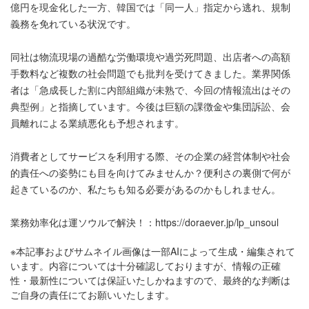
億円を現金化した一方、韓国では「同一人」指定から逃れ、規制
義務を免れている状況です。
同社は物流現場の過酷な労働環境や過労死問題、出店者への高額
手数料など複数の社会問題でも批判を受けてきました。業界関係
者は「急成長した割に内部組織が未熟で、今回の情報流出はその
典型例」と指摘しています。今後は巨額の課徴金や集団訴訟、会
員離れによる業績悪化も予想されます。
消費者としてサービスを利用する際、その企業の経営体制や社会
的責任への姿勢にも目を向けてみませんか？便利さの裏側で何が
起きているのか、私たちも知る必要があるのかもしれません。
業務効率化は運ソウルで解決！：
https://doraever.jp/lp_unsoul
※本記事およびサムネイル画像は一部AIによって生成・編集されて
います。内容については十分確認しておりますが、情報の正確
性・最新性については保証いたしかねますので、最終的な判断は
ご自身の責任にてお願いいたします。