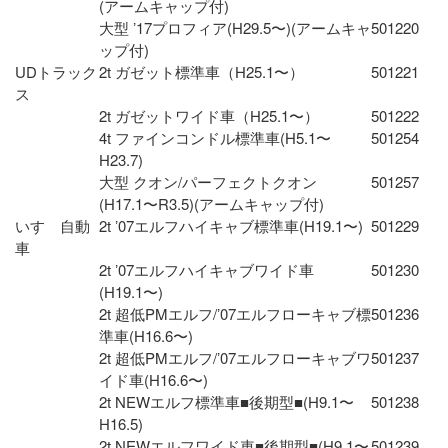
(アームキャップ付)
大型 ʼ17プロフィア(H29.5〜)(アームキャ
501220
ップ付)
UDトラック
2t ガゼット標準車（H25.1〜）
501221
ス
2t ガゼットワイド車（H25.1〜）
501222
4t ファインコンドル標準車(H5.1〜
501254
H23.7)
大型 クオン/パーフェクトクオン
501257
(H17.1〜R3.5)(アームキャップ付)
いすゞ自動
2t ʼ07エルフハイキャブ標準車(H19.1〜)
501229
車
2t ʼ07エルフハイキャブワイド車
501230
(H19.1〜)
2t 超低PMエルフ/ʼ07エルフローキャブ標
501236
準車(H16.6〜)
2t 超低PMエルフ/ʼ07エルフローキャブワ
501237
イド車(H16.6〜)
2t NEWエルフ標準車■後期型■(H9.1〜
501238
H16.5)
2t NEWエルフワイド車■後期型■(H9.1〜
501239