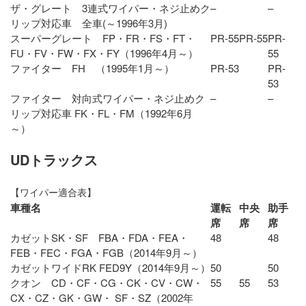
ザ・グレート 3連式ワイパー・ネジ止めク
–
–
リップ対応車 全車(～1996年3月)
スーパーグレート FP・FR・FS・FT・
PR-55
PR-55
PR-
FU・FV・FW・FX・FY（1996年4月～）
55
ファイター FH （1995年1月～）
PR-53
PR-
53
ファイター 対向式ワイパー・ネジ止めク
–
–
リップ対応車 FK・FL・FM（1992年6月
～）
UDトラックス
【ワイパー適合表】
車種名
運転
中央
助手
席
席
席
カゼットSK・SF FBA・FDA・FEA・
48
48
FEB・FEC・FGA・FGB（2014年9月～）
カゼットワイドRK FED9Y（2014年9月～）
50
50
クオン CD・CF・CG・CK・CV・CW・
55
55
53
CX・CZ・GK・GW・ SF・SZ（2002年