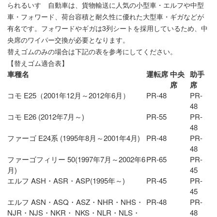
られるいすゞ自動車は、貨物輸送に人気の小型車・エルフや中型
車・フォワード、荷台容積と耐久性に優れた大型車・ギガなどが
有名です。フォワードやギガは3列シートを採用しているため、中
央席のワイパー交換が必要となります。
替えゴム
のみの場合は下記の表を参考にしてください。
【替えゴム適合表】
車種名
運転席
中央
助手
席
席
コモ E25（2001年12月～2012年6月）
PR-48
PR-
48
コモ E26 (2012年7月～)
PR-55
PR-
48
ファーゴ E24系 (1995年8月～2001年4月)
PR-48
PR-
48
ファーゴフィリー 50(1997年7月～2002年6
PR-65
PR-
月)
45
エルフ ASH・ASR・ASP(1995年～)
PR-45
PR-
45
エルフ ASN・ASQ・ASZ・NHR・NHS・
PR-48
PR-
NJR・NJS・NKR・ NKS・NLR・NLS・
48