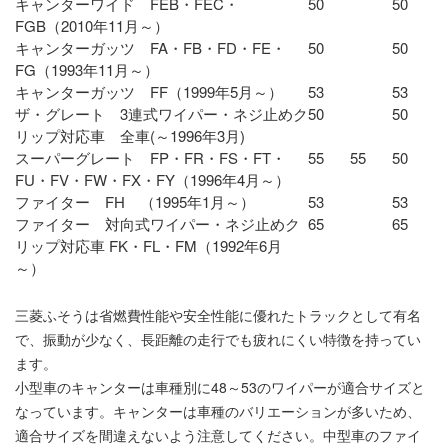
キャンターワイド FEB・FEC・
50
50
FGB（2010年11月～）
キャンターガッツ FA・FB・FD・FE・
50
50
FG（1993年11月～）
キャンターガッツ FF（1999年5月～）
53
53
ザ・グレート 3連式ワイパー・ネジ止めク
50
50
リップ対応車 全車(～1996年3月)
スーパーグレート FP・FR・FS・FT・
55
55
50
FU・FV・FW・FX・FY（1996年4月～）
ファイター FH （1995年1月～）
53
53
ファイター 対向式ワイパー・ネジ止めク
65
65
リップ対応車 FK・FL・FM（1992年6月
～）
三菱ふそうは省燃費性能や安全性能に優れたトラックとして有名
で、振動が少なく、長距離の走行でも疲れにくい特徴を持ってい
ます。
小型車のキャンターは車種別に48～53のワイパーが適合サイズと
なっています。キャンターは車種のバリエーションが多いため、
適合サイズを間違えないよう注意してください。中型車のファイ