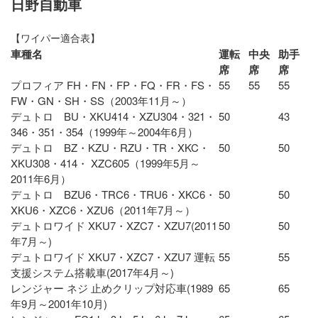
日野自動車
【ワイパー適合表】
車種名
運転
中央
助手
席
席
席
プロフィア FH・FN・FP・FQ・FR・FS・
55
55
55
FW・GN・SH・SS（2003年11月～）
デュトロ BU・XKU414・XZU304・321・
50
43
346・351・354（1999年～2004年6月）
デュトロ BZ・KZU・RZU・TR・XKC・
50
50
XKU308・414・ XZC605（1999年5月～
2011年6月）
デュトロ BZU6・TRC6・TRU6・XKC6・
50
50
XKU6・XZC6・XZU6（2011年7月～）
デュトロワイド XKU7・XZC7・XZU7(2011
50
50
年7月～)
デュトロワイド XKU7・XZC7・XZU7 運転
55
55
支援システム搭載車(2017年4月～)
レンジャー ネジ 止めクリップ対応車(1989
65
65
年9月～2001年10月)