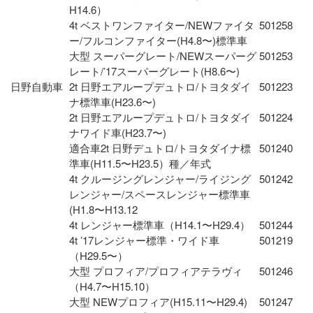
H14.6）
4t ベストワンファイター/NEWファイタ
501258
ー/フルコンファイター(H4.8〜)標準車
大型 スーパーグレート/NEWスーパーグ
501253
レート/ʼ17スーパーグレート(H8.6〜)
日野自動車
2t 日野エアループデュトロ/トヨタダイ
501223
ナ標準車(H23.6〜)
2t 日野エアループデュトロ/トヨタダイ
501224
ナワイド車(H23.7〜)
適合車2t 日野デュトロ/トヨタダイナ標
501240
準車(H11.5〜H23.5）種／年式
4t クルージングレンジャー/ライジング
501242
レンジャー/スペースレンジャー標準車
(H1.8〜H13.12
4t レンジャー標準車（H14.1〜H29.4）
501244
4t ʼ17レンジャー標準・ワイド車
501219
（H29.5〜）
大型 プロフィア/プロフィアテラヴィ
501246
（H4.7〜H15.10）
大型 NEWプロフィア(H15.11〜H29.4)
501247