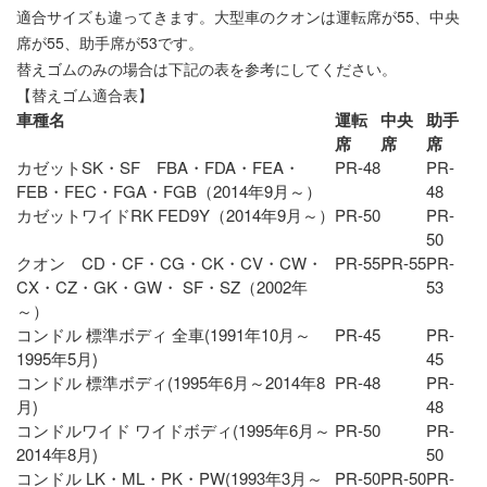
適合サイズも違ってきます。大型車のクオンは運転席が55、中央
席が55、助手席が53です。
替えゴム
のみの場合は下記の表を参考にしてください。
【替えゴム適合表】
車種名
運転
中央
助手
席
席
席
カゼットSK・SF FBA・FDA・FEA・
PR-48
PR-
FEB・FEC・FGA・FGB（2014年9月～）
48
カゼットワイドRK FED9Y（2014年9月～）
PR-50
PR-
50
クオン CD・CF・CG・CK・CV・CW・
PR-55
PR-55
PR-
CX・CZ・GK・GW・ SF・SZ（2002年
53
～）
コンドル 標準ボディ 全車(1991年10月～
PR-45
PR-
1995年5月)
45
コンドル 標準ボディ(1995年6月～2014年8
PR-48
PR-
月)
48
コンドルワイド ワイドボディ(1995年6月～
PR-50
PR-
2014年8月)
50
コンドル LK・ML・PK・PW(1993年3月～
PR-50
PR-50
PR-