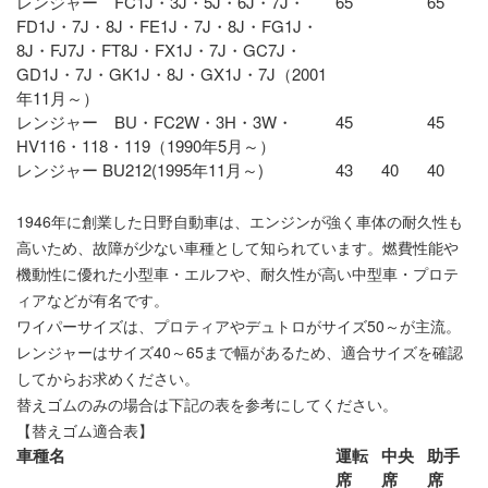
レンジャー FC1J・3J・5J・6J・7J・
65
65
FD1J・7J・8J・FE1J・7J・8J・FG1J・
8J・FJ7J・FT8J・FX1J・7J・GC7J・
GD1J・7J・GK1J・8J・GX1J・7J（2001
年11月～）
レンジャー BU・FC2W・3H・3W・
45
45
HV116・118・119（1990年5月～）
レンジャー BU212(1995年11月～)
43
40
40
1946年に創業した日野自動車は、エンジンが強く車体の耐久性も
高いため、故障が少ない車種として知られています。燃費性能や
機動性に優れた小型車・エルフや、耐久性が高い中型車・プロテ
ィアなどが有名です。
ワイパーサイズは、プロティアやデュトロがサイズ50～が主流。
レンジャーはサイズ40～65まで幅があるため、適合サイズを確認
してからお求めください。
替えゴム
のみの場合は下記の表を参考にしてください。
【替えゴム適合表】
車種名
運転
中央
助手
席
席
席