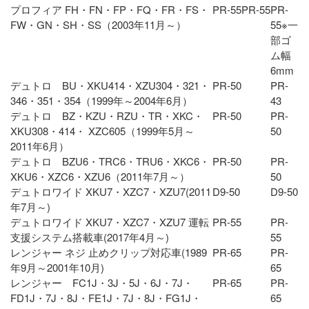
プロフィア FH・FN・FP・FQ・FR・FS・
PR-55
PR-55
PR-
FW・GN・SH・SS（2003年11月～）
55※一
部ゴ
ム幅
6mm
デュトロ BU・XKU414・XZU304・321・
PR-50
PR-
346・351・354（1999年～2004年6月）
43
デュトロ BZ・KZU・RZU・TR・XKC・
PR-50
PR-
XKU308・414・ XZC605（1999年5月～
50
2011年6月）
デュトロ BZU6・TRC6・TRU6・XKC6・
PR-50
PR-
XKU6・XZC6・XZU6（2011年7月～）
50
デュトロワイド XKU7・XZC7・XZU7(2011
D9-50
D9-50
年7月～)
デュトロワイド XKU7・XZC7・XZU7 運転
PR-55
PR-
支援システム搭載車(2017年4月～)
55
レンジャー ネジ 止めクリップ対応車(1989
PR-65
PR-
年9月～2001年10月)
65
レンジャー FC1J・3J・5J・6J・7J・
PR-65
PR-
FD1J・7J・8J・FE1J・7J・8J・FG1J・
65