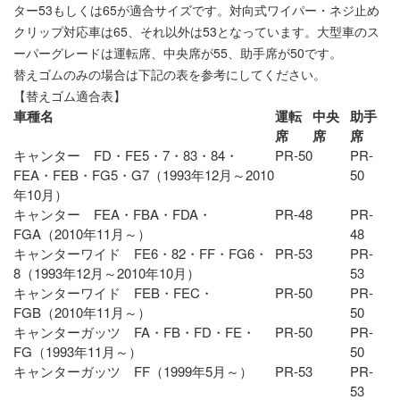
ター53もしくは65が適合サイズです。対向式ワイパー・ネジ止め
クリップ対応車は65、それ以外は53となっています。大型車のス
ーパーグレードは運転席、中央席が55、助手席が50です。
替えゴム
のみの場合は下記の表を参考にしてください。
【替えゴム適合表】
車種名
運転
中央
助手
席
席
席
キャンター FD・FE5・7・83・84・
PR-50
PR-
FEA・FEB・FG5・G7（1993年12月～2010
50
年10月）
キャンター FEA・FBA・FDA・
PR-48
PR-
FGA（2010年11月～）
48
キャンターワイド FE6・82・FF・FG6・
PR-53
PR-
8（1993年12月～2010年10月）
53
キャンターワイド FEB・FEC・
PR-50
PR-
FGB（2010年11月～）
50
キャンターガッツ FA・FB・FD・FE・
PR-50
PR-
FG（1993年11月～）
50
キャンターガッツ FF（1999年5月～）
PR-53
PR-
53