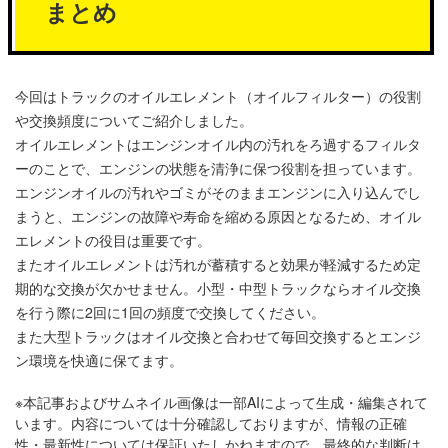
まとめ
今回はトラックのオイルエレメント（オイルフィルター）の役割
や交換頻度についてご紹介しました。
オイルエレメントはエンジンオイル内の汚れをろ過するフィルタ
ーのことで、エンジンの状態を清浄に保つ役割を担っています。
エンジンオイルの汚れやゴミがそのままエンジンに入り込んでし
まうと、エンジンの故障や寿命を縮める原因となるため、オイル
エレメントの役目は重要です。
またオイルエレメントは汚れが蓄積すると効果が軽減するため定
期的な交換が欠かせません。小型・中型トラックならオイル交換
を行う際に2回に1回の頻度で交換してください。
また大型トラックはオイル交換と合わせて毎回交換するとエンジ
ン環境を快適に保てます。
※本記事およびサムネイル画像は一部AIによって生成・編集されて
います。内容については十分確認しておりますが、情報の正確
性・最新性については保証いたしかねますので、最終的な判断は