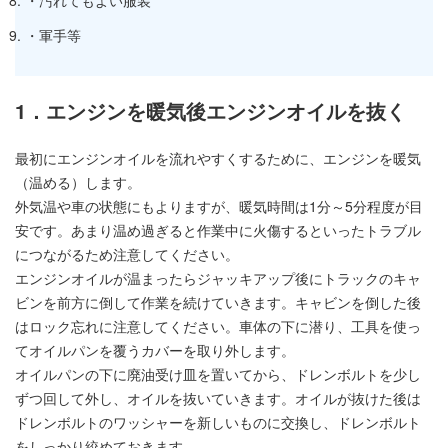
・汚れてもよい服装
・軍手等
1．エンジンを暖気後エンジンオイルを抜く
最初にエンジンオイルを流れやすくするために、エンジンを暖気
（温める）します。
外気温や車の状態にもよりますが、暖気時間は1分～5分程度が目
安です。あまり温め過ぎると作業中に火傷するといったトラブル
につながるため注意してください。
エンジンオイルが温まったらジャッキアップ後にトラックのキャ
ビンを前方に倒して作業を続けていきます。キャビンを倒した後
はロック忘れに注意してください。車体の下に潜り、工具を使っ
てオイルパンを覆うカバーを取り外します。
オイルパンの下に廃油受け皿を置いてから、ドレンボルトを少し
ずつ回して外し、オイルを抜いていきます。オイルが抜けた後は
ドレンボルトのワッシャーを新しいものに交換し、ドレンボルト
をしっかり絞めておきます。