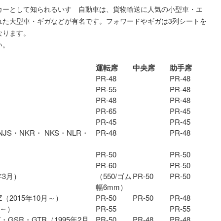
カーとして知られるいすゞ自動車は、貨物輸送に人気の小型車・エ
れた大型車・ギガなどが有名です。フォワードやギガは3列シートを
なります。
い。
運転席
中央席
助手席
PR-48
PR-48
PR-55
PR-48
PR-48
PR-48
PR-65
PR-45
PR-45
PR-45
JS・NKR・ NKS・NLR・
PR-48
PR-48
PR-50
PR-50
PR-60
PR-50
年3月）
（550/ゴム
PR-50
PR-50
幅6mm）
Z（2015年10月～）
PR-50
PR-50
PR-48
月～）
PR-55
PR-55
・GSR・GTR（1995年2月
PR-50
PR-48
PR-48