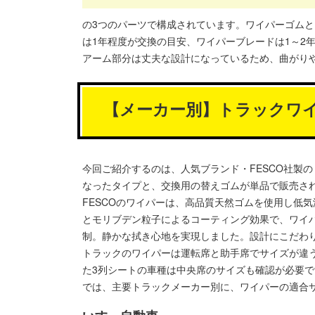
の3つのパーツで構成されています。ワイパーゴム
は1年程度が交換の目安、ワイパーブレードは1～2
アーム部分は丈夫な設計になっているため、曲がり
【メーカー別】トラックワ
今回ご紹介するのは、人気ブランド・FESCO社製
なったタイプと、交換用の替えゴムが単品で販売さ
FESCOのワイパーは、高品質天然ゴムを使用し低
とモリブデン粒子によるコーティング効果で、ワイ
制。静かな拭き心地を実現しました。設計にこだわり
トラックのワイパーは運転席と助手席でサイズが違
た3列シートの車種は中央席のサイズも確認が必要で
では、主要トラックメーカー別に、ワイパーの適合