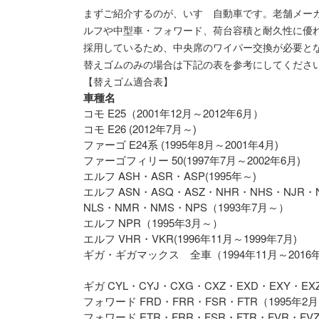
まずご紹介するのが、いすゞ自動車です。老舗メー
ルフや中型車・フォワード、荷台容積と耐久性に優
採用しているため、中央席のワイパー交換が必要と
替えゴム
のみの場合は下記の表を参考にしてくださ
【替えゴム適合表】
車種名
コモ E25（2001年12月～2012年6月）
コモ E26 (2012年7月～)
ファーゴ E24系 (1995年8月～2001年4月)
ファーゴフィリー 50(1997年7月～2002年6月)
エルフ ASH・ASR・ASP(1995年～)
エルフ ASN・ASQ・ASZ・NHR・NHS・NJR・N
NLS・NMR・NMS・NPS（1993年7月～）
エルフ NPR（1995年3月～）
エルフ VHR・VKR(1996年11月～1999年7月)
ギガ・ギガマックス 全車（1994年11月～2016
ギガ CYL・CYJ・CXG・CXZ・EXD・EXY・EX
フォワード FRD・FRR・FSR・FTR（1995年2
フォワード ETR・FRR・FSR・FTR・FVR・FVZ