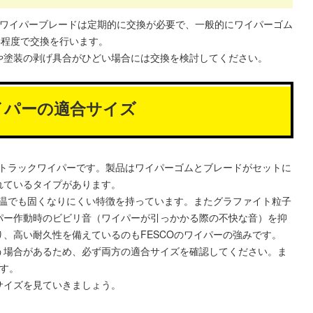
とワイパーブレードは定期的に交換が必要で、一般的にワイパーゴム
年程度で交換を行います。
や塗装の剥げ具合がひどい場合には交換を検討してください。
イパーの適合サイズ
のトラックワイパーです。製品はワイパーゴムとブレードがセットに
れているタイプがあります。
気温でも固くなりにくい特徴を持っています。またグラファイト粒子
パー作動時のビビリ音（ワイパーが引っかかる際の不快な音）を抑
、高い耐久性を備えているのもFESCOのワイパーの強みです。
う場合があるため、必ず両方の適合サイズを確認してください。ま
す。
サイズを見ていきましょう。