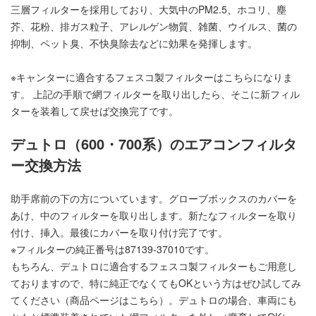
三層フィルターを採用しており、大気中のPM2.5、ホコリ、塵
芥、花粉、排ガス粒子、アレルゲン物質、雑菌、ウイルス、菌の
抑制、ペット臭、不快臭除去などに効果を発揮します。
※キャンターに適合するフェスコ製フィルターは
こちら
になりま
す。 上記の手順で網フィルターを取り出したら、そこに新フィル
ターを装着して戻せば交換完了です。
デュトロ（600・700系）のエアコンフィルタ
ー交換方法
助手席前の下の方についています。グローブボックスのカバーを
あけ、中のフィルターを取り出します。新たなフィルターを取り
付け、挿入。最後にカバーを取り付け完了です。
※フィルターの純正番号は87139-37010です。
もちろん、デュトロに適合するフェスコ製フィルターもご用意し
ておりますので、特に純正でなくてもOKという方はぜひ試してみ
てください（商品ページは
こちら
）。デュトロの場合、車両にも