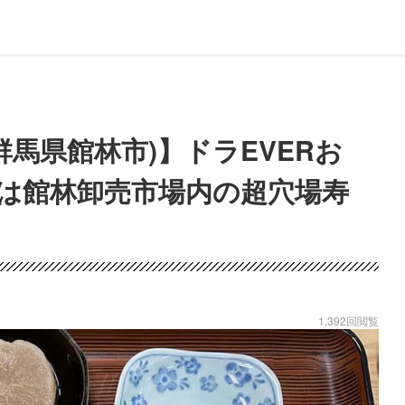
群馬県館林市)】ドラEVERお
は館林卸売市場内の超穴場寿
1,392回閲覧