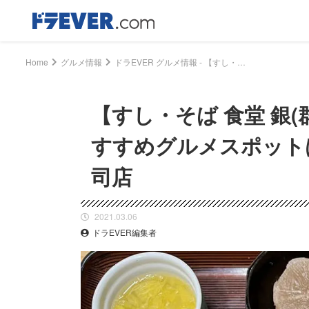
Home
グルメ情報
ドラEVER グルメ情報 - 【すし・そば 食堂 銀(群馬県館林市)】ドラEVERおすすめグルメスポットは館林卸売市場内の超穴場寿司店｜ドライバー、トラッカーのための総合情報サイト【ドラエバー】
【すし・そば 食堂 銀(
すすめグルメスポット
司店
2021.03.06
ドラEVER編集者