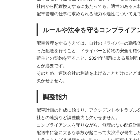
社内から配置換えするにあたっても、適性のある人
配車管理の仕事に求められる能力や適性について見
ルールや法令を守るコンプライア
配車管理をするうえでは、自社のドライバーの勤務
った配送を行うこと、ドライバーと荷物の安全を確
荷主との契約を守ること、2024年問題による規制
とが必要です。
そのため、運送会社の利益を上げることだけにとど
欠かせません。
調整能力
配車計画の作成に始まり、アクシデントやトラブル
社との連携など調整能力も欠かせません。
コンプライアンスを守りながら、無理のない配送計
配送中に急に大きな事故が起こって大渋滞が発生し
トラックをどう退避させ、別のルートに変更するか