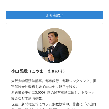
著者紹介
小山 雅敬（こやま まさのり）
大阪大学経済学部卒。都市銀行、都銀シンクタンク、損
害保険会社勤務を経て㈱コヤマ経営を設立。
運送業を中心に3,000社超の経営相談に応じ、トラック
協会などで講演多数。
現在、新聞雑誌等にコラム多数執筆中。著書に「小山雅