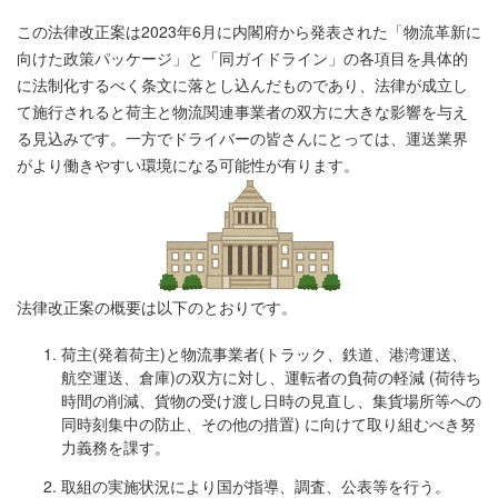
この法律改正案は2023年6月に内閣府から発表された「物流革新に
向けた政策パッケージ」と「同ガイドライン」の各項目を具体的
に法制化するべく条文に落とし込んだものであり、法律が成立し
て施行されると荷主と物流関連事業者の双方に大きな影響を与え
る見込みです。一方でドライバーの皆さんにとっては、運送業界
がより働きやすい環境になる可能性が有ります。
法律改正案の概要は以下のとおりです。
荷主(発着荷主)と物流事業者(トラック、鉄道、港湾運送、
航空運送、倉庫)の双方に対し、運転者の負荷の軽減 (荷待ち
時間の削減、貨物の受け渡し日時の見直し、集貨場所等への
同時刻集中の防止、その他の措置) に向けて取り組むべき努
力義務を課す。
取組の実施状況により国が指導、調査、公表等を行う。