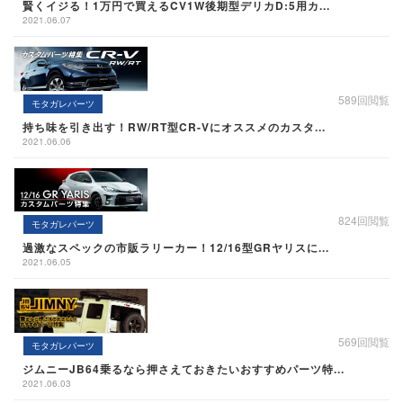
賢くイジる！1万円で買えるCV1W後期型デリカD:5用カ...
2021.06.07
589回閲覧
モタガレパーツ
持ち味を引き出す！RW/RT型CR-Vにオススメのカスタ...
2021.06.06
824回閲覧
モタガレパーツ
過激なスペックの市販ラリーカー！12/16型GRヤリスに...
2021.06.05
569回閲覧
モタガレパーツ
ジムニーJB64乗るなら押さえておきたいおすすめパーツ特...
2021.06.03