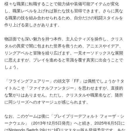
様々な職業に転職することで能力値や装備可能アイテムが変化
し、職業レベルを上げれば新たな技も習得できます。さらに異な
る職業の技を組み合わせられるため、自分だけの戦闘スタイルを
作り上げる楽しさがあります。
物語面でも深い魅力を持つ本作。主人公ティズを操作し、クリス
タルの異変で闇に包まれた世界を救うため、アニエスやイデア、
リングアベルと冒険を繰り広げます。一見オーソドックスな展開
に思えますが、プレイを進めると常識を覆す真実に出会うことで
しょう。
「フライングフェアリー」の頭文字「FF」は偶然でしょうか？タ
イトルこそ「ファイナルファンタジー」を思わせますが、直接的
な繋がりはありません。ただし、クリスタルや職業名など、随所
に同シリーズへのオマージュが感じられます。
なお、このゲームは後に「ブレイブリーデフォルト フォーザ・シ
ークウェル」（2013年12月5日発売）へと続き、2025年6月5日に
はNintendo Switch 2向けにHDリマスター版も登場予定です。あな